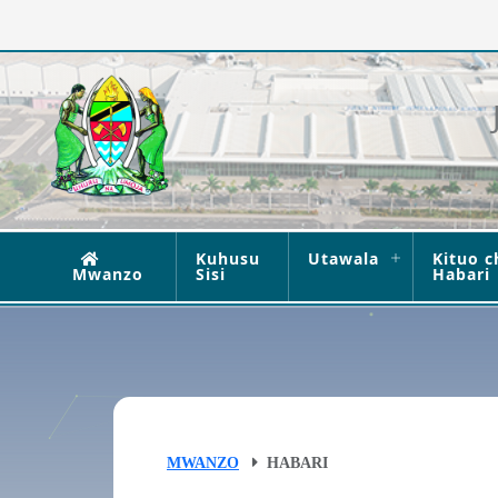
Kuhusu
Utawala
Kituo c
Mwanzo
Sisi
Habari
MWANZO
HABARI