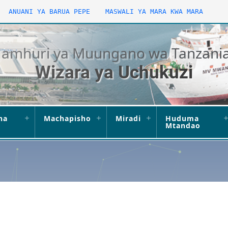
ANUANI YA BARUA PEPE
MASWALI YA MARA KWA MARA
Jamhuri ya Muungano wa Tanzani
Wizara ya Uchukuzi
ha
Machapisho
Miradi
Huduma
Mtandao