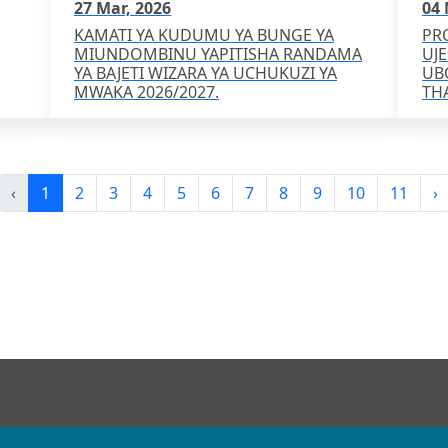
27 Mar, 2026
04 
KAMATI YA KUDUMU YA BUNGE YA
PR
MIUNDOMBINU YAPITISHA RANDAMA
UJE
YA BAJETI WIZARA YA UCHUKUZI YA
UB
MWAKA 2026/2027.
TH
‹
1
2
3
4
5
6
7
8
9
10
11
›