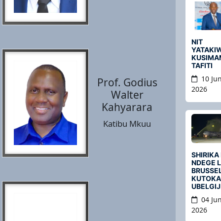
NIT
YATAKI
KUSIMA
TAFITI
10 Jun
Prof. Godius
2026
Walter
Kahyarara
Katibu Mkuu
SHIRIKA
NDEGE 
BRUSSE
KUTOKA
UBELGIJI
04 Jun
2026