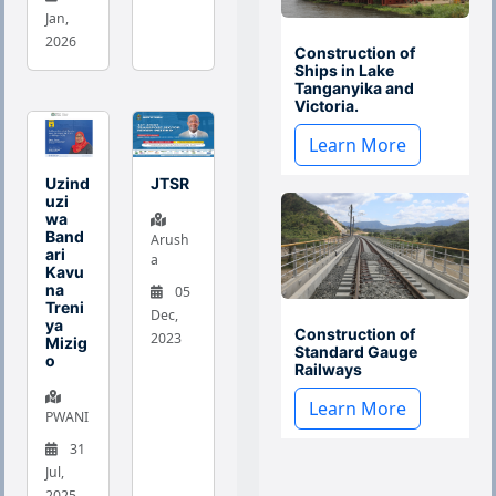
Jan,
2026
Construction of
Ships in Lake
Tanganyika and
Victoria.
Learn More
Uzind
JTSR
uzi
wa
Band
Arush
ari
a
Kavu
na
05
Treni
Dec,
ya
Construction of
2023
Mizig
Standard Gauge
o
Railways
Learn More
PWANI
31
Jul,
2025