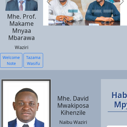
Mhe. Prof.
Makame
Mnyaa
Mbarawa
Waziri
Welcome
Tazama
Note
Wasifu
Hab
Mhe. David
Mp
Mwakiposa
Kihenzile
Naibu Waziri