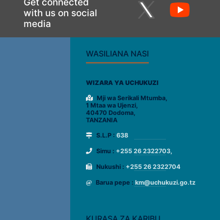
Get connected
with us on social
media
WASILIANA NASI
WIZARA YA UCHUKUZI
Mji wa Serikali Mtumba,
1 Mtaa wa Ujenzi,
40470 Dodoma,
TANZANIA
S.L.P :
638
Simu :
+255 26 2322703,
Nukushi :
+255 26 2322704
Barua pepe :
km@uchukuzi.go.tz
KURASA ZA KARIBU