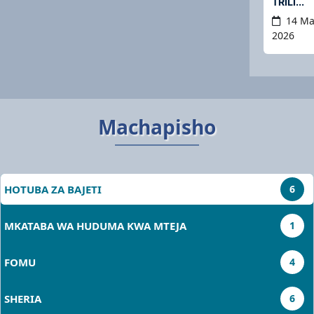
TRILI...
14 Ma
2026
Machapisho
HOTUBA ZA BAJETI
6
MKATABA WA HUDUMA KWA MTEJA
1
FOMU
4
SHERIA
6