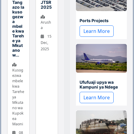
Tang
JTSR
azo la
2025
kuso
gezw
Ports Projects
a
Arush
mbel
a
Learn More
e kwa
Tareh
15
e ya
Dec,
Mkut
2025
ano
w...
Kusog
ezwa
mbele
Ufufuaji upya wa
kwa
Kampuni ya Ndege
Tarehe
Learn More
ya
Mkuta
no wa
Kupok
ea
Maoni
08