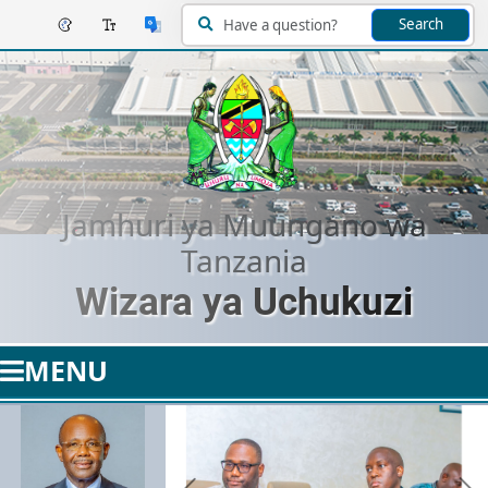
Search
Jamhuri ya Muungano wa
Tanzania
Wizara ya Uchukuzi
MENU