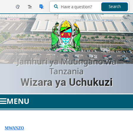
Search
Jamhuri ya Muungano wa
Tanzania
Wizara ya Uchukuzi
MENU
MWANZO