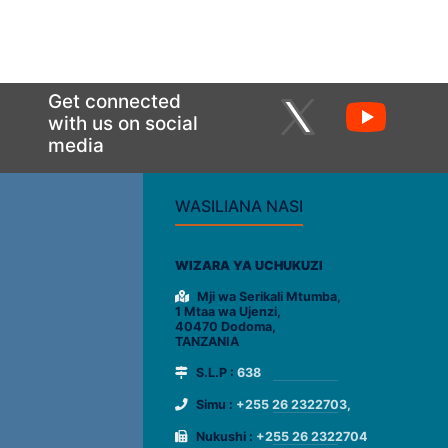
Get connected
with us on social
media
WASILIANA NASI
WIZARA YA UCHUKUZI
Mji wa Serikali Mtumba,
1 Mtaa wa Ujenzi,
40470 Dodoma,
TANZANIA
S.L.P :
638
Simu :
+255 26 2322703,
Nukushi :
+255 26 2322704