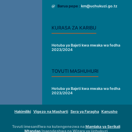
Barua pepe :
km@uchukuzi.go.tz
KURASA ZA KARIBU
Hotuba ya Bajeti kwa mwaka wa fedha
2023/2024
TOVUTI MASHUHURI
Hotuba ya Bajeti kwa mwaka wa fedha
2023/2024
Hakimiliki
Vigezo na Masharti
Sera ya Faragha
Kanusho
Tovuti imesanifiwa na kutengenezwa na
Mamlaka ya Serikali
Mtandao
Inaendeshwa na Wizara ya Uchukuzi