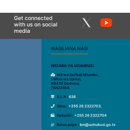
Get connected
with us on social
media
WASILIANA NASI
WIZARA YA UCHUKUZI
Mji wa Serikali Mtumba,
1 Mtaa wa Ujenzi,
40470 Dodoma,
TANZANIA
S.L.P :
638
Simu :
+255 26 2322703,
Nukushi :
+255 26 2322704
Barua pepe :
km@uchukuzi.go.tz