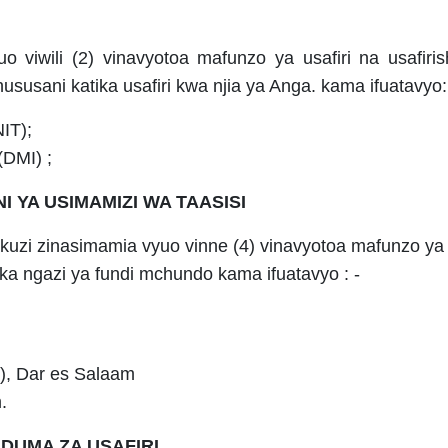
 viwili (2) vinavyotoa mafunzo ya usafiri na usafiri
susani katika usafiri kwa njia ya Anga. kama ifuatavyo:
NIT);
(DMI) ;
 YA USIMAMIZI WA TAASISI
hukuzi zinasimamia vyuo vinne (4) vinavyotoa mafunzo ya 
a ngazi ya fundi mchundo kama ifuatavyo : -
), Dar es Salaam
.
DUMA ZA USAFIRI