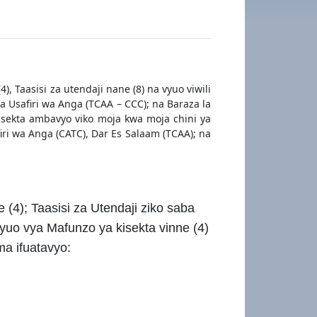
), Taasisi za utendaji nane (8) na vyuo viwili
a Usafiri wa Anga (TCAA – CCC); na Baraza la
kisekta ambavyo viko moja kwa moja chini ya
ri wa Anga (CATC), Dar Es Salaam (TCAA); na
 (4); Taasisi za Utendaji ziko saba
 vyuo vya Mafunzo ya kisekta vinne (4)
a ifuatavyo: