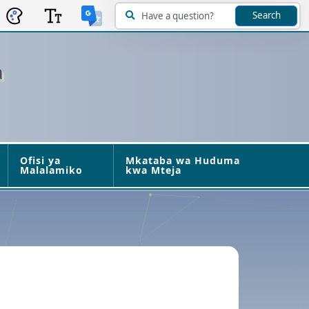
Search
a
Ofisi ya
Mkataba wa Huduma
Malalamiko
kwa Mteja