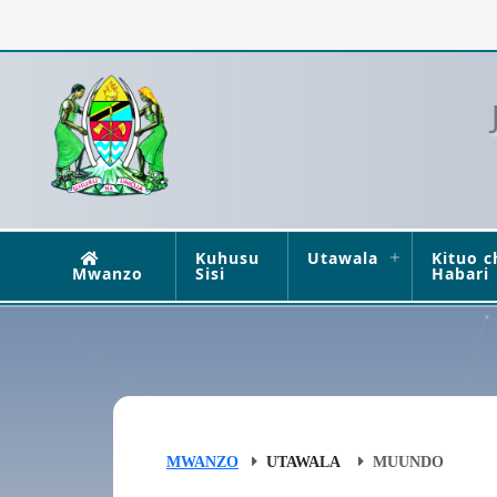
Kuhusu
Utawala
Kituo c
Mwanzo
Sisi
Habari
MWANZO
UTAWALA
MUUNDO