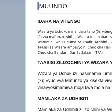
MUUNDO
IDARA NA VITENGO
Wizara ya Uchukuzi ina idara tano (5); viteng
(2) vya mafunzo. Aidha, Wizara ina mabaraza
Watumiaji wa Huduma za Usafiri Ardhini (LA
Taasisi za Wizara ambavyo ni Chuo cha Hali
Chuo cha Bandari, Dar Es Salaam (TPA).
TAASISI ZILIZOCHINI YA WIZARA
Wizara ya Uchukuzi inasimamia jumla y
(7); Vyuo vya Mafunzo ya kisekta viwi
vinavyosimamiwa moja kwa moja na Ta
MAMLAKA ZA UDHIBITI
Mamlaka za Udhibiti zilizo chini ya W