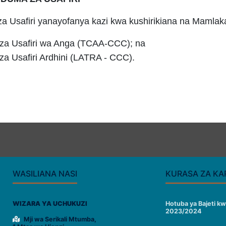
Usafiri yanayofanya kazi kwa kushirikiana na Mamlaka z
za Usafiri wa Anga (TCAA-CCC); na
a Usafiri Ardhini (LATRA - CCC).
WASILIANA NASI
KURASA ZA KA
WIZARA YA UCHUKUZI
Hotuba ya Bajeti k
2023/2024
Mji wa Serikali Mtumba,