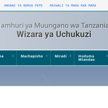
ANUANI YA BARUA PEPE
MASWALI YA MARA KWA MARA
Jamhuri ya Muungano wa Tanzani
Wizara ya Uchukuzi
ha
Machapisho
Miradi
Huduma
Mtandao