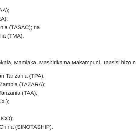
AA);
RA);
ania (TASAC); na
ia (TMA).
akala, Mamlaka, Mashirika na Makampuni. Taasisi hizo n
i Tanzania (TPA);
 Zambia (TAZARA);
anzania (TAA);
CL);
HICO);
 China (SINOTASHIP).