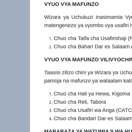
VYUO VYA MAFUNZO
Wizara ya Uchukuzi inasimamia Vyuo
matengenezo ya vyombo vya usafiri hu
Chuo cha Taifa cha Usafirishaji (
Chuo cha Bahari Dar es Salaam 
VYUO VYA MAFUNZO VILIVYOCHINI
Taasisi zilizo chini ya Wizara ya Uc
pamoja na mafunzo ya wataalam katik
Chuo cha Hali ya Hewa, Kigoma
Chuo cha Reli, Tabora
Chuo cha Usafiri wa Anga (CATC
Chuo cha Bandari Dar es Salaam
MABARAZA YA WATUMIAJI WA HU