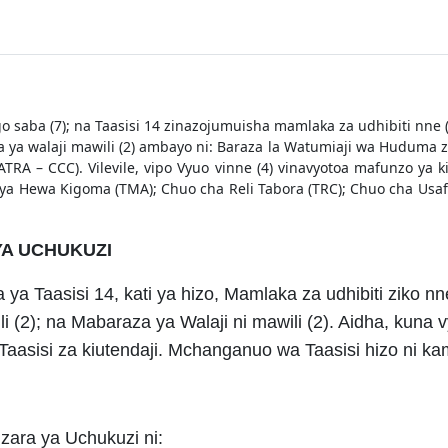
o saba (7); na Taasisi 14 zinazojumuisha mamlaka za udhibiti nne (4
 ya walaji mawili (2) ambayo ni: Baraza la Watumiaji wa Huduma z
TRA – CCC). Vilevile, vipo Vyuo vinne (4) vinavyotoa mafunzo ya 
 ya Hewa Kigoma (TMA); Chuo cha Reli Tabora (TRC); Chuo cha Usafi
 YA UCHUKUZI
a Taasisi 14, kati ya hizo, Mamlaka za udhibiti ziko nne
li (2); na Mabaraza ya Walaji ni mawili (2). Aidha, kuna
asisi za kiutendaji. Mchanganuo wa Taasisi hizo ni kam
izara ya Uchukuzi ni: