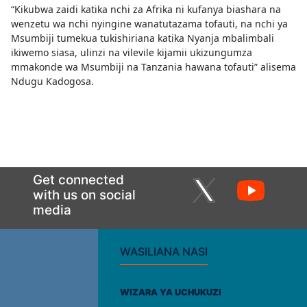
“Kikubwa zaidi katika nchi za Afrika ni kufanya biashara na
wenzetu wa nchi nyingine wanatutazama tofauti, na nchi ya
Msumbiji tumekua tukishiriana katika Nyanja mbalimbali
ikiwemo siasa, ulinzi na vilevile kijamii ukizungumza
mmakonde wa Msumbiji na Tanzania hawana tofauti” alisema
Ndugu Kadogosa.
Get connected
with us on social
media
WASILIANA NASI
WIZARA YA UCHUKUZI