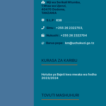
Mji wa Serikali Mtumba,
1 Mtaa wa Ujenzi,
40470 Dodoma,
TANZANIA
S.L.P :
638
Simu :
+255 26 2322703,
Nukushi :
+255 26 2322704
Barua pepe :
km@uchukuzi.go.tz
KURASA ZA KARIBU
Hotuba ya Bajeti kwa mwaka wa fedha
2023/2024
TOVUTI MASHUHURI