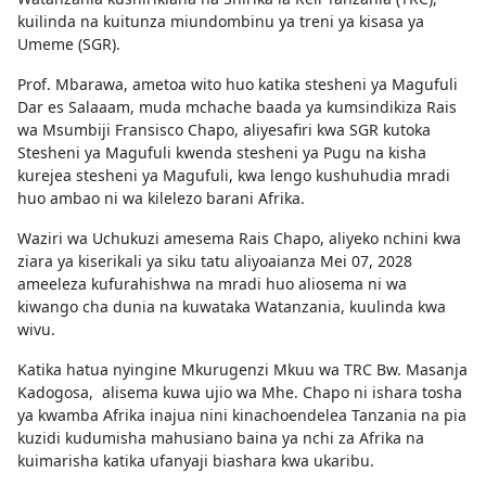
kuilinda na kuitunza miundombinu ya treni ya kisasa ya
Umeme (SGR).
Prof. Mbarawa, ametoa wito huo katika stesheni ya Magufuli
Dar es Salaaam, muda mchache baada ya kumsindikiza Rais
wa Msumbiji Fransisco Chapo, aliyesafiri kwa SGR kutoka
Stesheni ya Magufuli kwenda stesheni ya Pugu na kisha
kurejea stesheni ya Magufuli, kwa lengo kushuhudia mradi
huo ambao ni wa kilelezo barani Afrika.
Waziri wa Uchukuzi amesema Rais Chapo, aliyeko nchini kwa
ziara ya kiserikali ya siku tatu aliyoaianza Mei 07, 2028
ameeleza kufurahishwa na mradi huo aliosema ni wa
kiwango cha dunia na kuwataka Watanzania, kuulinda kwa
wivu.
Katika hatua nyingine Mkurugenzi Mkuu wa TRC Bw. Masanja
Kadogosa, alisema kuwa ujio wa Mhe. Chapo ni ishara tosha
ya kwamba Afrika inajua nini kinachoendelea Tanzania na pia
kuzidi kudumisha mahusiano baina ya nchi za Afrika na
kuimarisha katika ufanyaji biashara kwa ukaribu.