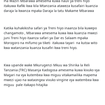
Pia Waziri Mbarawa amesema kuwa nauli ya treni hiyo
itakuwa Rafiki kwa kila Mtanzania ataweza kusafairi kuanzia
daraja la kwanza mpaka Daraja la tatu Makame Mbarawa
Katika kuhakikisha safari ya Treni hiyo inaanza bila kuwepo
changamoto , Mbarawa amesema kuwa kwa kuanzia mwezi
juni Treni hiyo itaanza safari ya Dar es Salaam mpaka
Morogoro na mifumo ya tiketi itakuwa tayari na kutoa wito
kwa watanzania kuanza kusafiri kwa treni hiyo.
Kwa upande wake Mkurugenzi Mkuu wa Shirika la Reli
Tanzania (TRC) Masanja Kadogosa amesema kuwa kivuko vya
Magari na vya kutembea kwa miguu vitakamailika mapema
mwezi ujao na wataongea vivuko vingine vya watembea kwa
miguu pale itakapo hitajika