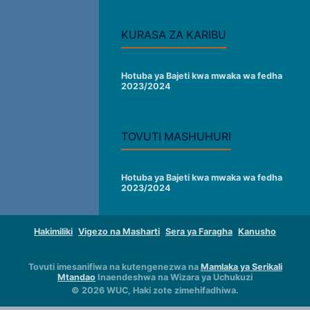
KURASA ZA KARIBU
Hotuba ya Bajeti kwa mwaka wa fedha
2023/2024
TOVUTI MASHUHURI
Hotuba ya Bajeti kwa mwaka wa fedha
2023/2024
Hakimiliki
Vigezo na Masharti
Sera ya Faragha
Kanusho
Tovuti imesanifiwa na kutengenezwa na
Mamlaka ya Serikali
Mtandao
Inaendeshwa na Wizara ya Uchukuzi
© 2026 WUC, Haki zote zimehifadhiwa.