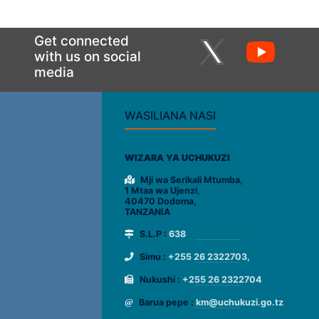
Get connected
with us on social
media
WASILIANA NASI
WIZARA YA UCHUKUZI
Mji wa Serikali Mtumba,
1 Mtaa wa Ujenzi,
40470 Dodoma,
TANZANIA
S.L.P :
638
Simu :
+255 26 2322703,
Nukushi :
+255 26 2322704
Barua pepe :
km@uchukuzi.go.tz