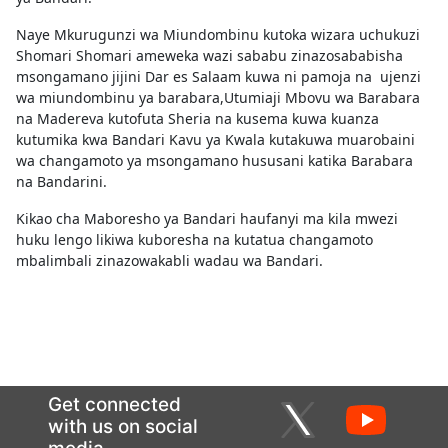
Naye Mkurugunzi wa Miundombinu kutoka wizara uchukuzi
Shomari Shomari ameweka wazi sababu zinazosababisha
msongamano jijini Dar es Salaam kuwa ni pamoja na ujenzi
wa miundombinu ya barabara,Utumiaji Mbovu wa Barabara
na Madereva kutofuta Sheria na kusema kuwa kuanza
kutumika kwa Bandari Kavu ya Kwala kutakuwa muarobaini
wa changamoto ya msongamano hususani katika Barabara
na Bandarini.
Kikao cha Maboresho ya Bandari haufanyi ma kila mwezi
huku lengo likiwa kuboresha na kutatua changamoto
mbalimbali zinazowakabli wadau wa Bandari.
Get connected
with us on social