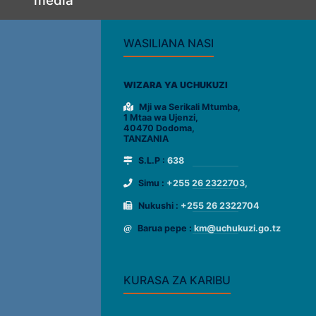
media
WASILIANA NASI
WIZARA YA UCHUKUZI
Mji wa Serikali Mtumba,
1 Mtaa wa Ujenzi,
40470 Dodoma,
TANZANIA
S.L.P :
638
Simu :
+255 26 2322703,
Nukushi :
+255 26 2322704
Barua pepe :
km@uchukuzi.go.tz
KURASA ZA KARIBU