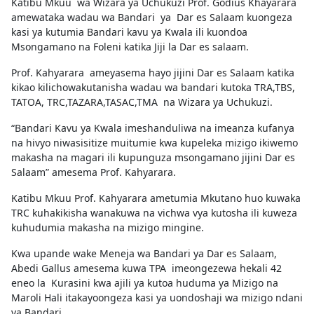
Katibu Mkuu wa Wizara ya Uchukuzi Prof. Godius Khayarara
amewataka wadau wa Bandari ya Dar es Salaam kuongeza
kasi ya kutumia Bandari kavu ya Kwala ili kuondoa
Msongamano na Foleni katika Jiji la Dar es salaam.
Prof. Kahyarara ameyasema hayo jijini Dar es Salaam katika
kikao kilichowakutanisha wadau wa bandari kutoka TRA,TBS,
TATOA, TRC,TAZARA,TASAC,TMA na Wizara ya Uchukuzi.
“Bandari Kavu ya Kwala imeshanduliwa na imeanza kufanya
na hivyo niwasisitize muitumie kwa kupeleka mizigo ikiwemo
makasha na magari ili kupunguza msongamano jijini Dar es
Salaam” amesema Prof. Kahyarara.
Katibu Mkuu Prof. Kahyarara ametumia Mkutano huo kuwaka
TRC kuhakikisha wanakuwa na vichwa vya kutosha ili kuweza
kuhudumia makasha na mizigo mingine.
Kwa upande wake Meneja wa Bandari ya Dar es Salaam,
Abedi Gallus amesema kuwa TPA imeongezewa hekali 42
eneo la Kurasini kwa ajili ya kutoa huduma ya Mizigo na
Maroli Hali itakayoongeza kasi ya uondoshaji wa mizigo ndani
ya Bandari.