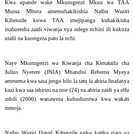
Kwa upande wake Mkurugenzi Mkuu wa TAA
Mussa Mbura amemuhakikishia Naibu Waziri
Kihenzile kuwa TAA imejipanga kuhakikisha
inaboresha zaidi viwanja vya ndege nchini ili kukuza
utalii na kuongeza pato la nchi.
Naye Mkurugenzi wa Kiwanja cha Kimataifa cha
Julius Nyerere (JNIA) Mhandisi Rehema Myeya
amesema kwa sasa jengo hilo la tatu la abiria linafanya
kazi kwa saa ishirini na nne (24) na abiria zaidi ya elfu
mbili (2000) wanaweza kuhudumiwa kwa wakati
mmoja.
Naibu Waziri David Kihenzile
yuko katika ziara ya