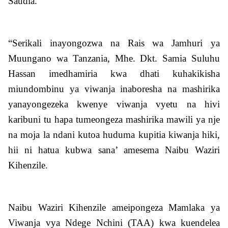
Saudia.
“Serikali inayongozwa na Rais wa Jamhuri ya
Muungano wa Tanzania, Mhe. Dkt. Samia Suluhu
Hassan imedhamiria kwa dhati kuhakikisha
miundombinu ya viwanja inaboresha na mashirika
yanayongezeka kwenye viwanja vyetu na hivi
karibuni tu hapa tumeongeza mashirika mawili ya nje
na moja la ndani kutoa huduma kupitia kiwanja hiki,
hii ni hatua kubwa sana’ amesema Naibu Waziri
Kihenzile.
Naibu Waziri Kihenzile ameipongeza Mamlaka ya
Viwanja vya Ndege Nchini (TAA) kwa kuendelea