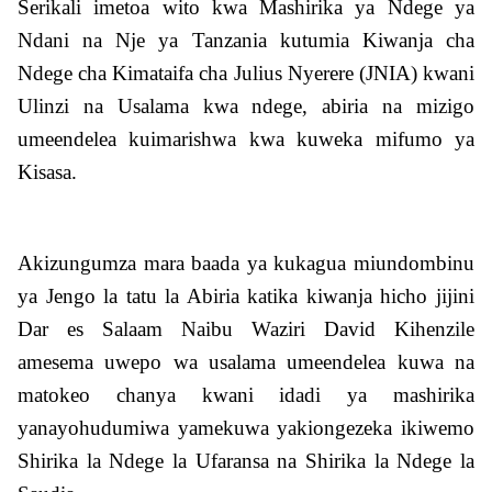
Serikali imetoa wito kwa Mashirika ya Ndege ya
Ndani na Nje ya Tanzania kutumia Kiwanja cha
Ndege cha Kimataifa cha Julius Nyerere (JNIA) kwani
Ulinzi na Usalama kwa ndege, abiria na mizigo
umeendelea kuimarishwa kwa kuweka mifumo ya
Kisasa.
Akizungumza mara baada ya kukagua miundombinu
ya Jengo la tatu la Abiria katika kiwanja hicho jijini
Dar es Salaam Naibu Waziri David Kihenzile
amesema uwepo wa usalama umeendelea kuwa na
matokeo chanya kwani idadi ya mashirika
yanayohudumiwa yamekuwa yakiongezeka ikiwemo
Shirika la Ndege la Ufaransa na Shirika la Ndege la