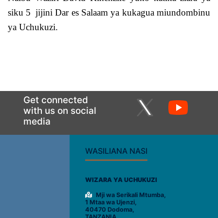
siku
5
jijini Dar es Salaam
ya kukagua miundombinu
ya
Uchukuzi
.
Get connected
with us on social
media
WASILIANA NASI
WIZARA YA UCHUKUZI
Mji wa Serikali Mtumba,
1 Mtaa wa Ujenzi,
40470 Dodoma,
TANZANIA