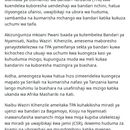
kuendelea kuboresha uendeshaji wa bandari nchini, hatua
iliyoongeza ufanisi, uwajibikaji na ubora wa huduma,
sambamba na kuimarisha mchango wa bandari katika kukuza
uchumi wa taifa.
Akizungumza mkoani Pwani baada ya kutembelea Bandari ya
Nyamisati, Naibu Waziri Kihenzile, amesema maboresho
yanayotekelezwa na TPA yameifanya sekta ya bandari kuwa
kichocheo cha ukuaji wa uchumi kwa kuongeza kasi ya
kuhudumia mizigo, kupunguza muda wa meli kukaa
bandarini na kuboresha mazingira ya biashara.
Aidha, ameongeza kuwa hatua hizo zimeendelea kuongeza
mapato ya Serikali na kuimarisha nafasi ya Tanzania kama
lango muhimu la biashara na usafirishaji wa mizigo katika
ukanda wa Afrika Mashariki na Kati.
Naibu Waziri Kihenzile ameitaka TPA kuhakikisha miradi ya
ujenzi wa bandari za Bagamoyo, Kisiju na Nyamisati
inawanufaisha wananchi moja kwa moja kupitia utekelezaji
wa miradi ya uwajibikaji kwa jamii (CSR), ikiwemo huduma za
kijamii na uboreshaji wa miundombinu katika maeneo