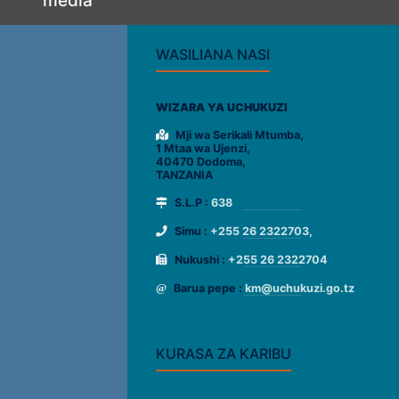
media
WASILIANA NASI
WIZARA YA UCHUKUZI
Mji wa Serikali Mtumba,
1 Mtaa wa Ujenzi,
40470 Dodoma,
TANZANIA
S.L.P :
638
Simu :
+255 26 2322703,
Nukushi :
+255 26 2322704
Barua pepe :
km@uchukuzi.go.tz
KURASA ZA KARIBU