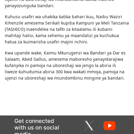
yanayozunguka bandari.
Kuhusu usafiri wa uhakika katika bahari kuu, Naibu Waziri
Kihenzile amesema Serikali kupitia Kampuni ya Meli Tanzania
(TASHICO) inaendelea na tafiti za kitaalamu ili kubaini
mahitaji halisi, kama sehemu ya maandalizi ya kuchukua
hatua za kuimarisha usafiri majini nchini.
Kwa upande wake, Kaimu Mkurugenzi wa Bandari ya Dar es
Salaam, Abed Gallus, amesema maboresho yanayotarajiwa
kufanyika ni pamoja na uboreshaji wa jengo la abiria ili
liweze kuhudumia abiria 300 kwa wakati mmoja, pamoja na
ujenzi na uboreshaji wa miundombinu mingine ya bandari.
Get connected
with us on social