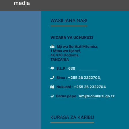
media
WASILIANA NASI
WIZARA YA UCHUKUZI
Mji wa Serikali Mtumba,
1 Mtaa wa Ujenzi,
40470 Dodoma,
TANZANIA
S.L.P :
638
Simu :
+255 26 2322703,
Nukushi :
+255 26 2322704
Barua pepe :
km@uchukuzi.go.tz
KURASA ZA KARIBU