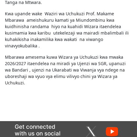
Tanga na Mtwara.
Kwa upande wake Waziri wa Uchukuzi Prof. Makame
Mbarawa ameishukuru kamati ya Miundombinu kwa
kuidhinisha randama hiyo na kuahidi Wizara itaendelea
kusimamia kwa karibu utekelezaji wa mairadi mbalimbali ili
kuhakikisha inakamilika kwa wakati na viwango
vinavyokubalika .
Mbarawa amesema kuwa Wizara ya Uchukuzi kwa mwaka
2026/2027 itaendelea na miradi ya Ujenzi wa SGR, upanuzi
wa Bandari , ujenzi na Ukarabati wa Viwanja vya ndege na
uboreshaji wa vyuo vya elimu vilivyo chini ya Wizara ya
Uchukuzi.
Get connected
with us on social