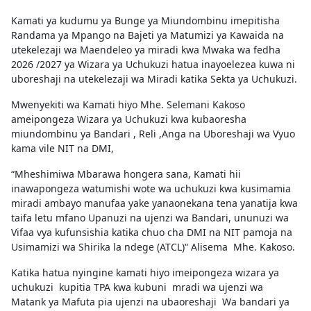
Kamati ya kudumu ya Bunge ya Miundombinu imepitisha
Randama ya Mpango na Bajeti ya Matumizi ya Kawaida na
utekelezaji wa Maendeleo ya miradi kwa Mwaka wa fedha
2026 /2027 ya Wizara ya Uchukuzi hatua inayoelezea kuwa ni
uboreshaji na utekelezaji wa Miradi katika Sekta ya Uchukuzi.
Mwenyekiti wa Kamati hiyo Mhe. Selemani Kakoso
ameipongeza Wizara ya Uchukuzi kwa kubaoresha
miundombinu ya Bandari , Reli ,Anga na Uboreshaji wa Vyuo
kama vile NIT na DMI,
“Mheshimiwa Mbarawa hongera sana, Kamati hii
inawapongeza watumishi wote wa uchukuzi kwa kusimamia
miradi ambayo manufaa yake yanaonekana tena yanatija kwa
taifa letu mfano Upanuzi na ujenzi wa Bandari, ununuzi wa
Vifaa vya kufunsishia katika chuo cha DMI na NIT pamoja na
Usimamizi wa Shirika la ndege (ATCL)“ Alisema Mhe. Kakoso.
Katika hatua nyingine kamati hiyo imeipongeza wizara ya
uchukuzi kupitia TPA kwa kubuni mradi wa ujenzi wa
Matank ya Mafuta pia ujenzi na ubaoreshaji Wa bandari ya