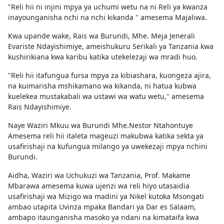
"Reli hii ni injini mpya ya uchumi wetu na ni Reli ya kwanza
inayounganisha nchi na nchi kikanda " amesema Majaliwa.
Kwa upande wake, Rais wa Burundi, Mhe. Meja Jenerali
Evariste Ndayishimiye, ameishukuru Serikali ya Tanzania kwa
kushirikiana kwa karibu katika utekelezaji wa mradi huo.
"Reli hii itafungua fursa mpya za kibiashara, kuongeza ajira,
na kuimarisha mshikamano wa kikanda, ni hatua kubwa
kuelekea mustakabali wa ustawi wa watu wetu," amesema
Rais Ndayishimiye.
Naye Waziri Mkuu wa Burundi Mhe.Nestor Ntahontuye
Amesema reli hii italeta mageuzi makubwa katika sekta ya
usafirishaji na kufungua milango ya uwekezaji mpya nchini
Burundi.
Aidha, Waziri wa Uchukuzi wa Tanzania, Prof. Makame
Mbarawa amesema kuwa ujenzi wa reli hiyo utasaidia
usafirishaji wa Mizigo wa madini ya Nikel kutoka Msongati
ambao utapita Uvinza mpaka Bandari ya Dar es Salaam,
ambapo itaunganisha masoko ya ndani na kimataifa kwa