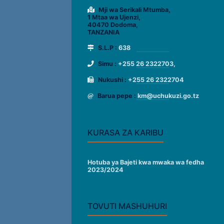
Mji wa Serikali Mtumba,
1 Mtaa wa Ujenzi,
40470 Dodoma,
TANZANIA
S.L.P :
638
Simu :
+255 26 2322703,
Nukushi :
+255 26 2322704
Barua pepe :
km@uchukuzi.go.tz
KURASA ZA KARIBU
Hotuba ya Bajeti kwa mwaka wa fedha
2023/2024
TOVUTI MASHUHURI