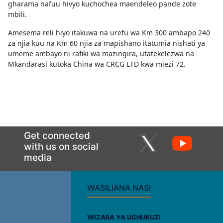
gharama nafuu hivyo kuchochea maendeleo pande zote
mbili.
Amesema reli hiyo itakuwa na urefu wa Km 300 ambapo 240
za njia kuu na Km 60 njia za mapishano itatumia nishati ya
umeme ambayo ni rafiki wa mazingira, utatekelezwa na
Mkandarasi kutoka China wa CRCG LTD kwa miezi 72.
Get connected
with us on social
media
WASILIANA NASI
WIZARA YA UCHUKUZI