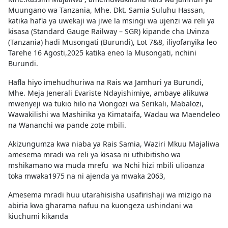
Muungano wa Tanzania, Mhe. Dkt. Samia Suluhu Hassan,
katika hafla ya uwekaji wa jiwe la msingi wa ujenzi wa reli ya
kisasa (Standard Gauge Railway – SGR) kipande cha Uvinza
(Tanzania) hadi Musongati (Burundi), Lot 7&8, iliyofanyika leo
Tarehe 16 Agosti,2025 katika eneo la Musongati, nchini
Burundi.
Hafla hiyo imehudhuriwa na Rais wa Jamhuri ya Burundi,
Mhe. Meja Jenerali Evariste Ndayishimiye, ambaye alikuwa
mwenyeji wa tukio hilo na Viongozi wa Serikali, Mabalozi,
Wawakilishi wa Mashirika ya Kimataifa, Wadau wa Maendeleo
na Wananchi wa pande zote mbili.
Akizungumza kwa niaba ya Rais Samia, Waziri Mkuu Majaliwa
amesema mradi wa reli ya kisasa ni uthibitisho wa
mshikamano wa muda mrefu wa Nchi hizi mbili ulioanza
toka mwaka1975 na ni ajenda ya mwaka 2063,
Amesema mradi huu utarahisisha usafirishaji wa mizigo na
abiria kwa gharama nafuu na kuongeza ushindani wa
kiuchumi kikanda