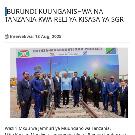
BURUNDI KUUNGANISHWA NA
TANZANIA KWA RELI YA KISASA YA SGR
Imewekwa: 18 Aug, 2025
Waziri Mkuu wa Jamhuri ya Muungano wa Tanzania,
Mhe.Kassim Majaliwa , amemuwakilisha Rais wa Jamhuri ya