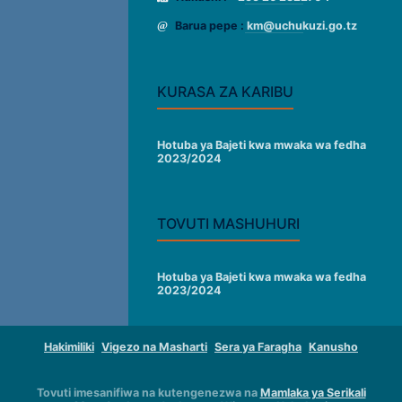
Barua pepe :
km@uchukuzi.go.tz
KURASA ZA KARIBU
Hotuba ya Bajeti kwa mwaka wa fedha
2023/2024
TOVUTI MASHUHURI
Hotuba ya Bajeti kwa mwaka wa fedha
2023/2024
Hakimiliki
Vigezo na Masharti
Sera ya Faragha
Kanusho
Tovuti imesanifiwa na kutengenezwa na
Mamlaka ya Serikali