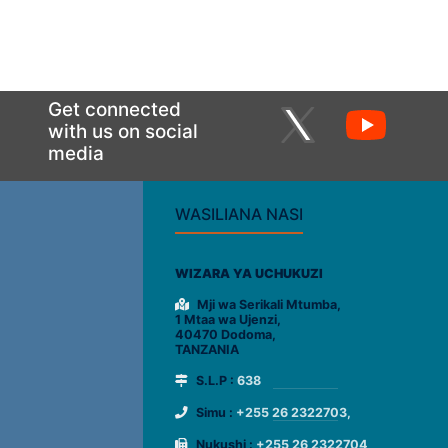
Get connected
with us on social
media
WASILIANA NASI
WIZARA YA UCHUKUZI
Mji wa Serikali Mtumba,
1 Mtaa wa Ujenzi,
40470 Dodoma,
TANZANIA
S.L.P :
638
Simu :
+255 26 2322703,
Nukushi :
+255 26 2322704