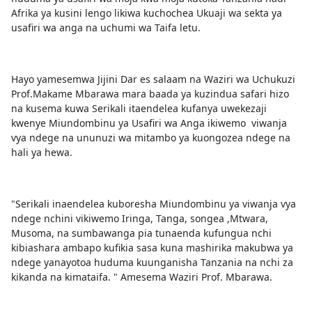
Afrika ya kusini lengo likiwa kuchochea Ukuaji wa sekta ya
usafiri wa anga na uchumi wa Taifa letu.
Hayo yamesemwa Jijini Dar es salaam na Waziri wa Uchukuzi
Prof.Makame Mbarawa mara baada ya kuzindua safari hizo
na kusema kuwa Serikali itaendelea kufanya uwekezaji
kwenye Miundombinu ya Usafiri wa Anga ikiwemo viwanja
vya ndege na ununuzi wa mitambo ya kuongozea ndege na
hali ya hewa.
"Serikali inaendelea kuboresha Miundombinu ya viwanja vya
ndege nchini vikiwemo Iringa, Tanga, songea ,Mtwara,
Musoma, na sumbawanga pia tunaenda kufungua nchi
kibiashara ambapo kufikia sasa kuna mashirika makubwa ya
ndege yanayotoa huduma kuunganisha Tanzania na nchi za
kikanda na kimataifa. " Amesema Waziri Prof. Mbarawa.