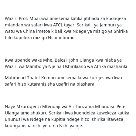
Waziri Prof. Mbarawa amesema katika jitihada za kuongeza
mtandao wa safari kwa ATCL tayari Serikali ya Jamhuri ya
watu wa China imetoa kibali kwa Ndege ya mizigo ya Shirika
hilo kupeleka mizigo Nchini humo.
Kwa upande wake Mhe. Balozi John Ulanga kwa niaba ya
Waziri wa Mambo ya Nje na Ushirikiano wa Afrika mashariki
Mahmoud Thabit Kombo amesema kuwa kurejeshwa kwa
safari hizo kutarahisisha usafiri na biashara
Naye Mkurugenzi Mtendaji wa Air Tanzania Mhandisi Peter
Ulanga ameishukuru Serikali kwa kuendelea kuwekeza katika
ununuzi wa Ndege na kupitia ndege hizo shirika litaweza
kuunganisha nchi yetu na Nchi ya nje.